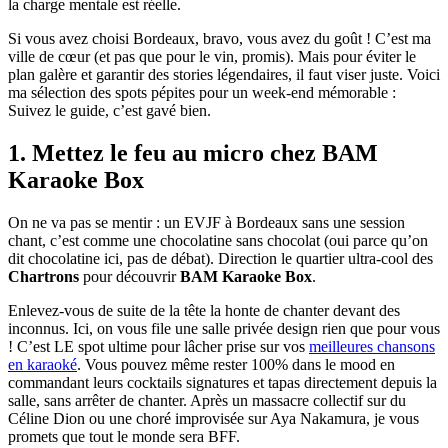
la charge mentale est réelle.
Si vous avez choisi Bordeaux, bravo, vous avez du goût ! C’est ma
ville de cœur (et pas que pour le vin, promis). Mais pour éviter le
plan galère et garantir des stories légendaires, il faut viser juste. Voici
ma sélection des spots pépites pour un week-end mémorable :
Suivez le guide, c’est gavé bien.
1. Mettez le feu au micro chez BAM
Karaoke Box
On ne va pas se mentir : un EVJF à Bordeaux sans une session
chant, c’est comme une chocolatine sans chocolat (oui parce qu’on
dit chocolatine ici, pas de débat). Direction le quartier ultra-cool des
Chartrons
pour découvrir
BAM Karaoke Box
.
Enlevez-vous de suite de la tête la honte de chanter devant des
inconnus. Ici, on vous file une salle privée design rien que pour vous
! C’est LE spot ultime pour lâcher prise sur vos
meilleures chansons
en karaoké
. Vous pouvez même rester 100% dans le mood en
commandant leurs cocktails signatures et tapas directement depuis la
salle, sans arrêter de chanter. Après un massacre collectif sur du
Céline Dion ou une choré improvisée sur Aya Nakamura, je vous
promets que tout le monde sera BFF.