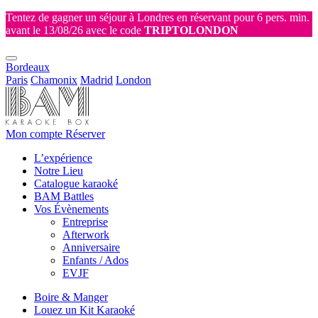
Tentez de gagner un séjour à Londres en réservant pour 6 pers. min.
avant le 13/08/26 avec le code
TRIPTOLONDON
Bordeaux
Paris
Chamonix
Madrid
London
Mon compte
Réserver
L’expérience
Notre Lieu
Catalogue karaoké
BAM Battles
Vos Évènements
Entreprise
Afterwork
Anniversaire
Enfants / Ados
EVJF
Boire & Manger
Louez un Kit Karaoké