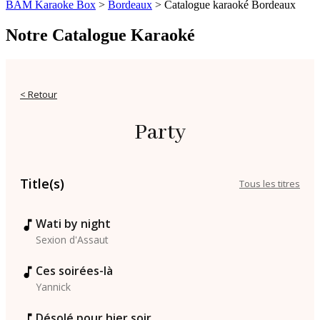
BAM Karaoke Box
>
Bordeaux
>
Catalogue karaoké Bordeaux
Notre Catalogue Karaoké
< Retour
Party
Title(s)
Tous les titres
Wati by night
Sexion d'Assaut
Ces soirées-là
Yannick
Désolé pour hier soir