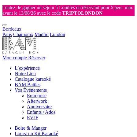
Tentez de gagner un séjour à Londres en réservant pour 6 pers. min.
avant le 13/08/26 avec le code
TRIPTOLONDON
Bordeaux
Paris
Chamonix
Madrid
London
Mon compte
Réserver
L’expérience
Notre Lieu
Catalogue karaoké
BAM Battles
Vos Évènements
Entreprise
Afterwork
Anniversaire
Enfants / Ados
EVJF
Boire & Manger
Louez un Kit Karaoké