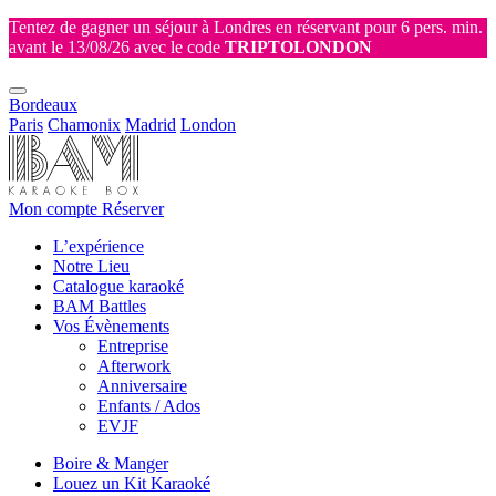
Tentez de gagner un séjour à Londres en réservant pour 6 pers. min.
avant le 13/08/26 avec le code
TRIPTOLONDON
Bordeaux
Paris
Chamonix
Madrid
London
Mon compte
Réserver
L’expérience
Notre Lieu
Catalogue karaoké
BAM Battles
Vos Évènements
Entreprise
Afterwork
Anniversaire
Enfants / Ados
EVJF
Boire & Manger
Louez un Kit Karaoké