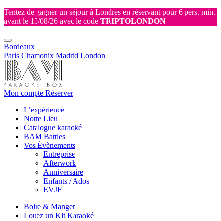
Tentez de gagner un séjour à Londres en réservant pour 6 pers. min.
avant le 13/08/26 avec le code
TRIPTOLONDON
Bordeaux
Paris
Chamonix
Madrid
London
Mon compte
Réserver
L’expérience
Notre Lieu
Catalogue karaoké
BAM Battles
Vos Évènements
Entreprise
Afterwork
Anniversaire
Enfants / Ados
EVJF
Boire & Manger
Louez un Kit Karaoké