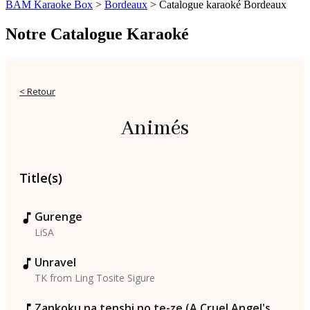
BAM Karaoke Box
>
Bordeaux
>
Catalogue karaoké Bordeaux
Notre Catalogue Karaoké
< Retour
Animés
Title(s)
Gurenge
LiSA
Unravel
TK from Ling Tosite Sigure
Zankoku na tenshi no te-ze (A Cruel Angel's