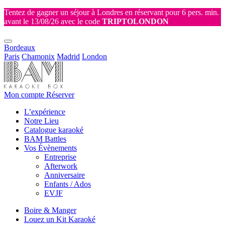
Tentez de gagner un séjour à Londres en réservant pour 6 pers. min.
avant le 13/08/26 avec le code
TRIPTOLONDON
Bordeaux
Paris
Chamonix
Madrid
London
Mon compte
Réserver
L’expérience
Notre Lieu
Catalogue karaoké
BAM Battles
Vos Évènements
Entreprise
Afterwork
Anniversaire
Enfants / Ados
EVJF
Boire & Manger
Louez un Kit Karaoké