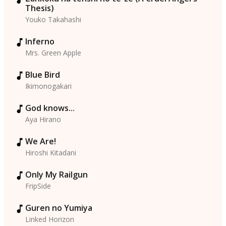
Thesis)
Youko Takahashi
Inferno
Mrs. Green Apple
Blue Bird
Ikimonogakari
God knows...
Aya Hirano
We Are!
Hiroshi Kitadani
Only My Railgun
FripSide
Guren no Yumiya
Linked Horizon