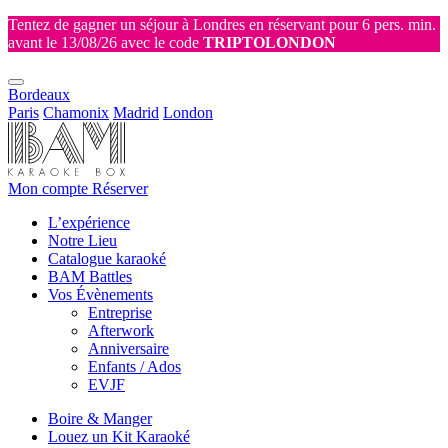
Tentez de gagner un séjour à Londres en réservant pour 6 pers. min.
avant le 13/08/26 avec le code
TRIPTOLONDON
Bordeaux
Paris
Chamonix
Madrid
London
Mon compte
Réserver
L’expérience
Notre Lieu
Catalogue karaoké
BAM Battles
Vos Évènements
Entreprise
Afterwork
Anniversaire
Enfants / Ados
EVJF
Boire & Manger
Louez un Kit Karaoké