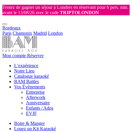
Tentez de gagner un séjour à Londres en réservant pour 6 pers. min.
avant le 13/08/26 avec le code
TRIPTOLONDON
Bordeaux
Paris
Chamonix
Madrid
London
Mon compte
Réserver
L’expérience
Notre Lieu
Catalogue karaoké
BAM Battles
Vos Évènements
Entreprise
Afterwork
Anniversaire
Enfants / Ados
EVJF
Boire & Manger
Louez un Kit Karaoké