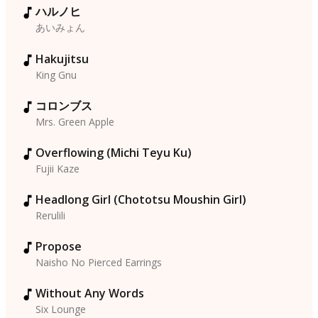
ハルノヒ
あいみょん
Hakujitsu
King Gnu
コロンブス
Mrs. Green Apple
Overflowing (Michi Teyu Ku)
Fujii Kaze
Headlong Girl (Chototsu Moushin Girl)
Rerulili
Propose
Naisho No Pierced Earrings
Without Any Words
Six Lounge