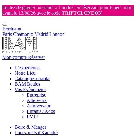
Tentez de gagner un séjour à Londres en réservant pour 6 pers. min.
avant le 13/08/26 avec le code
TRIPTOLONDON
Bordeaux
Paris
Chamonix
Madrid
London
Mon compte
Réserver
L’expérience
Notre Lieu
Catalogue karaoké
BAM Battles
Vos Évènements
Entreprise
Afterwork
Anniversaire
Enfants / Ados
EVJF
Boire & Manger
Louez un Kit Karaoké