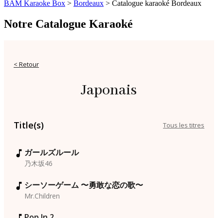
BAM Karaoke Box
>
Bordeaux
>
Catalogue karaoké Bordeaux
Notre Catalogue Karaoké
< Retour
Japonais
Title(s)
Tous les titres
ガールズルール
乃木坂46
シーソーゲーム 〜勇敢な恋の歌〜
Mr.Children
Pop In 2