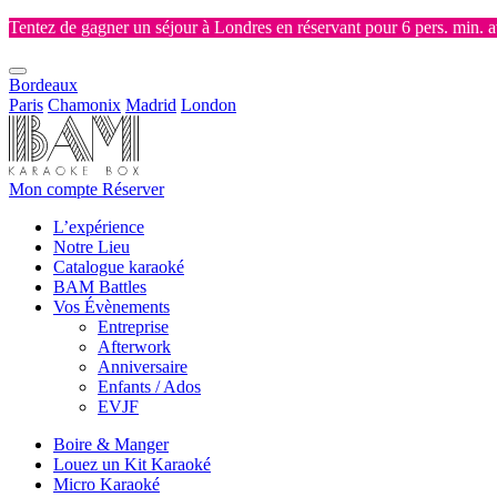
Tentez de gagner un séjour à Londres en réservant pour 6 pers. min. 
Bordeaux
Paris
Chamonix
Madrid
London
Mon compte
Réserver
L’expérience
Notre Lieu
Catalogue karaoké
BAM Battles
Vos Évènements
Entreprise
Afterwork
Anniversaire
Enfants / Ados
EVJF
Boire & Manger
Louez un Kit Karaoké
Micro Karaoké