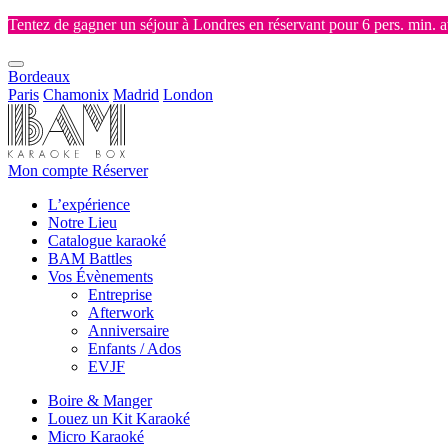
Tentez de gagner un séjour à Londres en réservant pour 6 pers. min. 
Bordeaux
Paris
Chamonix
Madrid
London
Mon compte
Réserver
L’expérience
Notre Lieu
Catalogue karaoké
BAM Battles
Vos Évènements
Entreprise
Afterwork
Anniversaire
Enfants / Ados
EVJF
Boire & Manger
Louez un Kit Karaoké
Micro Karaoké