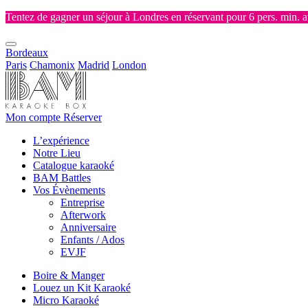
Tentez de gagner un séjour à Londres en réservant pour 6 pers. min. 
Bordeaux
Paris
Chamonix
Madrid
London
Mon compte
Réserver
L’expérience
Notre Lieu
Catalogue karaoké
BAM Battles
Vos Évènements
Entreprise
Afterwork
Anniversaire
Enfants / Ados
EVJF
Boire & Manger
Louez un Kit Karaoké
Micro Karaoké