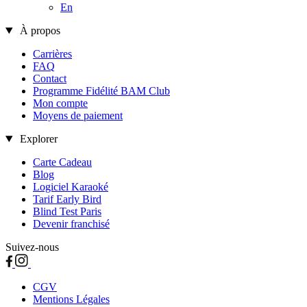
En
À propos
Carrières
FAQ
Contact
Programme Fidélité BAM Club
Mon compte
Moyens de paiement
Explorer
Carte Cadeau
Blog
Logiciel Karaoké
Tarif Early Bird
Blind Test Paris
Devenir franchisé
Suivez-nous
CGV
Mentions Légales