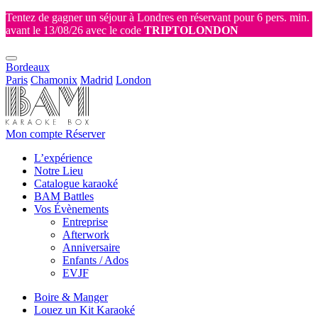
Tentez de gagner un séjour à Londres en réservant pour 6 pers. min.
avant le 13/08/26 avec le code
TRIPTOLONDON
Bordeaux
Paris
Chamonix
Madrid
London
Mon compte
Réserver
L’expérience
Notre Lieu
Catalogue karaoké
BAM Battles
Vos Évènements
Entreprise
Afterwork
Anniversaire
Enfants / Ados
EVJF
Boire & Manger
Louez un Kit Karaoké