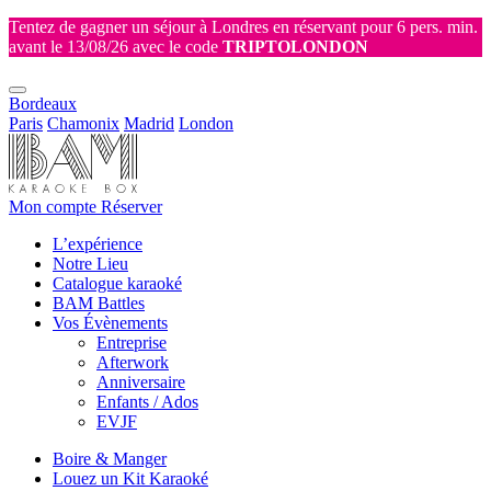
Tentez de gagner un séjour à Londres en réservant pour 6 pers. min.
avant le 13/08/26 avec le code
TRIPTOLONDON
Bordeaux
Paris
Chamonix
Madrid
London
Mon compte
Réserver
L’expérience
Notre Lieu
Catalogue karaoké
BAM Battles
Vos Évènements
Entreprise
Afterwork
Anniversaire
Enfants / Ados
EVJF
Boire & Manger
Louez un Kit Karaoké