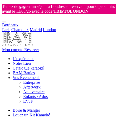
Tentez de gagner un séjour à Londres en réservant pour 6 pers. min.
avant le 13/08/26 avec le code
TRIPTOLONDON
Bordeaux
Paris
Chamonix
Madrid
London
Mon compte
Réserver
L’expérience
Notre Lieu
Catalogue karaoké
BAM Battles
Vos Évènements
Entreprise
Afterwork
Anniversaire
Enfants / Ados
EVJF
Boire & Manger
Louez un Kit Karaoké