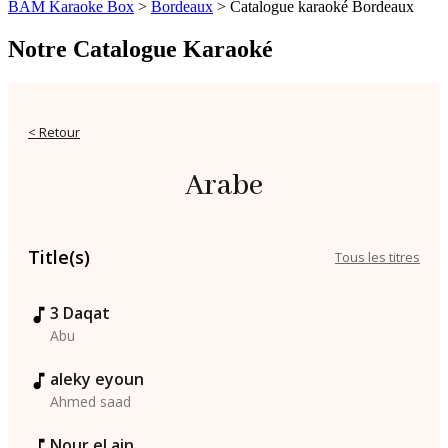
BAM Karaoke Box
>
Bordeaux
>
Catalogue karaoké Bordeaux
Notre Catalogue Karaoké
< Retour
Arabe
Title(s)
Tous les titres
3 Daqat
Abu
aleky eyoun
Ahmed saad
Nour el ain