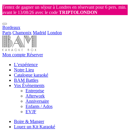
Tentez de gagner un séjour à Londres en réservant pour 6 pers. min.
avant le 13/08/26 avec le code
TRIPTOLONDON
Bordeaux
Paris
Chamonix
Madrid
London
Mon compte
Réserver
L’expérience
Notre Lieu
Catalogue karaoké
BAM Battles
Vos Évènements
Entreprise
Afterwork
Anniversaire
Enfants / Ados
EVJF
Boire & Manger
Louez un Kit Karaoké