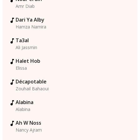
Amr Diab
Dari Ya Alby
Hamza Namira
Ta3al
Ali Jassmin
Halet Hob
Elissa
Décapotable
Zouhail Bahaoui
Alabina
Alabina
Ah W Noss
Nancy Ajram