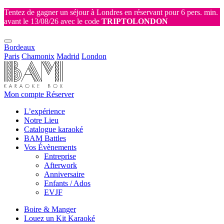
Tentez de gagner un séjour à Londres en réservant pour 6 pers. min.
avant le 13/08/26 avec le code
TRIPTOLONDON
Bordeaux
Paris
Chamonix
Madrid
London
Mon compte
Réserver
L’expérience
Notre Lieu
Catalogue karaoké
BAM Battles
Vos Évènements
Entreprise
Afterwork
Anniversaire
Enfants / Ados
EVJF
Boire & Manger
Louez un Kit Karaoké