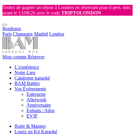
Tentez de gagner un séjour à Londres en réservant pour 6 pers. min.
avant le 13/08/26 avec le code
TRIPTOLONDON
Bordeaux
Paris
Chamonix
Madrid
London
Mon compte
Réserver
L’expérience
Notre Lieu
Catalogue karaoké
BAM Battles
Vos Évènements
Entreprise
Afterwork
Anniversaire
Enfants / Ados
EVJF
Boire & Manger
Louez un Kit Karaoké