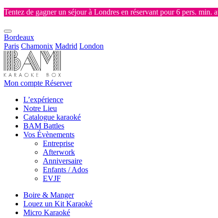
Tentez de gagner un séjour à Londres en réservant pour 6 pers. min. 
Bordeaux
Paris
Chamonix
Madrid
London
Mon compte
Réserver
L’expérience
Notre Lieu
Catalogue karaoké
BAM Battles
Vos Évènements
Entreprise
Afterwork
Anniversaire
Enfants / Ados
EVJF
Boire & Manger
Louez un Kit Karaoké
Micro Karaoké