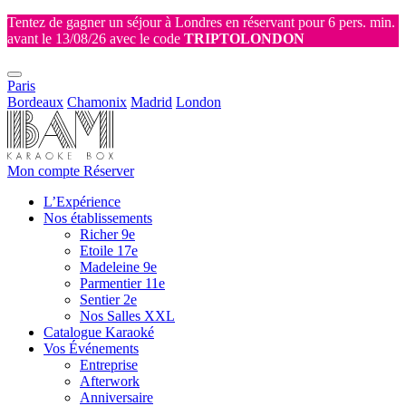
Tentez de gagner un séjour à Londres en réservant pour 6 pers. min.
avant le 13/08/26 avec le code
TRIPTOLONDON
Paris
Bordeaux
Chamonix
Madrid
London
Mon compte
Réserver
L’Expérience
Nos établissements
Richer 9e
Etoile 17e
Madeleine 9e
Parmentier 11e
Sentier 2e
Nos Salles XXL
Catalogue Karaoké
Vos Événements
Entreprise
Afterwork
Anniversaire