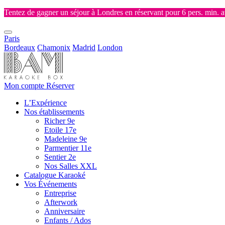
Tentez de gagner un séjour à Londres en réservant pour 6 pers. min. 
Paris
Bordeaux
Chamonix
Madrid
London
Mon compte
Réserver
L’Expérience
Nos établissements
Richer 9e
Etoile 17e
Madeleine 9e
Parmentier 11e
Sentier 2e
Nos Salles XXL
Catalogue Karaoké
Vos Événements
Entreprise
Afterwork
Anniversaire
Enfants / Ados